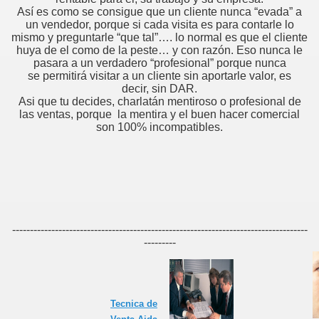
er.
Así es como se consigue que un cliente nunca “evada” a
un vendedor, porque si cada visita es para contarle lo
mismo y preguntarle “que tal”…. lo normal es que el cliente
huya de el como de la peste… y con razón. Eso nunca le
pasara a un verdadero “profesional” porque nunca
 televendedores?
se permitirá visitar a un cliente sin aportarle valor, es
decir, sin DAR.
or
Asi que tu decides, charlatán mentiroso o profesional de
las ventas, porque la mentira y el buen hacer comercial
son 100% incompatibles.
e todo vendedor
-----------------------------------------------------------------------------------
---------
 estar en la oficina y en el trabajo.
sí"
Tecnica de
onal