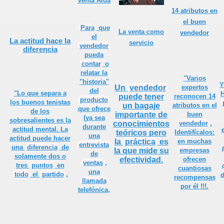
Venta Aida
14 atributos en
 UN PROFESIONAL
el buen
Para
que
La venta como
vendedor
el
La
actitud
hace la
servicio
vendedor
diferencia
pueda
 vendedor
contar
o
relatar la
"Varios
"historia"
Y
Un
vendedor
expertos
del
"Lo que separa a
H
puede tener
reconocen 14
liente
producto
los buenos
tenistas
un bagaje
atributos en el
que ofrece
de los
importante de
buen
(ya sea
ue el cliente pide
sobresalientes es la
conocimientos
vendedor
.
durante
actitud mental. La
teóricos pero
Identifícalos:
una
actitud puede hacer
es de Ventas
la
práctica
es
en muchas
entrevista
una
diferencia
de
la que mide su
empresas
de
solamente dos o
efectividad.
ofrecen
O, para un Vendedor
ventas
,
tres
puntos
en
cuantiosas
una
todo
el
partido
,
d
recompensas
llamada
rve en ventas?
por él !!!.
telefónica,