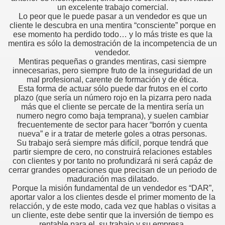
un excelente trabajo comercial.
Lo peor que le puede pasar a un vendedor es que un
cliente le descubra en una mentira “consciente” porque en
ese momento ha perdido todo… y lo más triste es que la
mentira es sólo la demostración de la incompetencia de un
vendedor.
Mentiras pequeñas o grandes mentiras, casi siempre
innecesarias, pero siempre fruto de la inseguridad de un
mal profesional, carente de formación y de ética.
edores de otros
Esta forma de actuar sólo puede dar frutos en el corto
plazo (que sería un número rojo en la pizarra pero nada
e ventas
más que el cliente se percate de la mentira sería un
numero negro como baja temprana), y suelen cambiar
frecuentemente de sector para hacer “borrón y cuenta
nueva” e ir a tratar de meterle goles a otras personas.
Su trabajo será siempre más difícil, porque tendrá que
partir siempre de cero, no construirá relaciones estables
con clientes y por tanto no profundizará ni será capáz de
liente
cerrar grandes operaciones que precisan de un periodo de
maduración mas dilatado.
ntar y saber escuchar
Porque la misión fundamental de un vendedor es “DAR”,
aportar valor a los clientes desde el primer momento de la
relacción, y de este modo, cada vez que hablas o visitas a
ION
un cliente, este debe sentir que la inversión de tiempo es
rentable para el, su trabajo y su empresa.