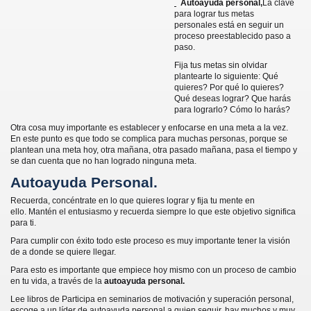
Autoayuda personal,
La clave
para lograr tus metas
personales está en seguir un
proceso preestablecido paso a
paso.
Fija tus metas sin olvidar
plantearte lo siguiente: Qué
quieres? Por qué lo quieres?
Qué deseas lograr? Que harás
para lograrlo? Cómo lo harás?
Otra cosa muy importante es establecer y enfocarse en una meta a la vez.
En este punto es que todo se complica para muchas personas, porque se
plantean una meta hoy, otra mañana, otra pasado mañana, pasa el tiempo y
se dan cuenta que no han logrado ninguna meta.
Autoayuda Personal.
Recuerda, concéntrate en lo que quieres lograr y fija tu mente en
ello. Mantén el entusiasmo y recuerda siempre lo que este objetivo significa
para ti.
Para cumplir con éxito todo este proceso es muy importante tener la visión
de a donde se quiere llegar.
y un Perdedor
Para esto es importante que empiece hoy mismo con un proceso de cambio
en tu vida, a través de la
autoayuda personal.
ulga y un elefante?
Lee libros de Participa en seminarios de motivación y superación personal,
escoge a un líder de autoayuda personal a quien seguir, hay muchos y muy