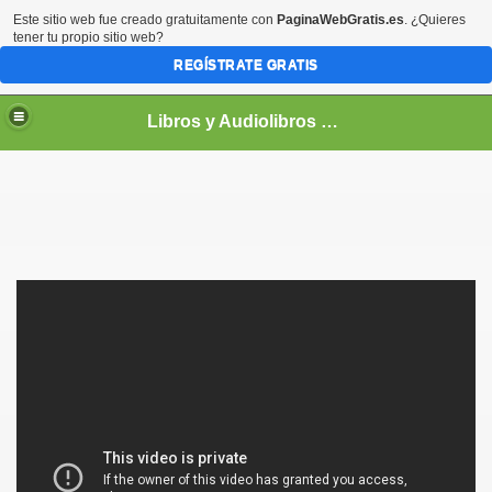
Este sitio web fue creado gratuitamente con
PaginaWebGratis.es
. ¿Quieres
tener tu propio sitio web?
REGÍSTRATE GRATIS
Libros y Audiolibros Para emprendedores