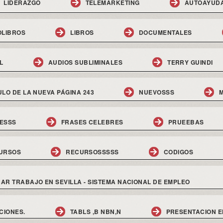
LIDERAZGO
TELEMARKETING
AUTOAYUD
OLIBROS
LIBROS
DOCUMENTALES
L
AUDIOS SUBLIMINALES
TERRY GUINDI
ULO DE LA NUEVA PÁGINA 243
NUEVOSSS
M
ESSS
FRASES CELEBRES
PRUEEBAS
URSOS
RECURSOSSSSS
CODIGOS
AR TRABAJO EN SEVILLA - SISTEMA NACIONAL DE EMPLEO
CIONES.
TABLS ,B NBN,N
PRESENTACION E