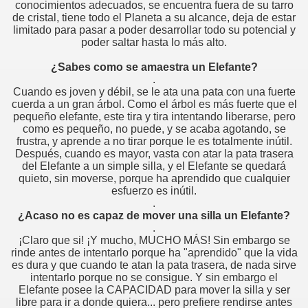
conocimientos adecuados, se encuentra fuera de su tarro
de cristal, tiene todo el Planeta a su alcance, deja de estar
limitado para pasar a poder desarrollar todo su potencial y
poder saltar hasta lo más alto.
¿Sabes como se amaestra un Elefante?
.
Cuando es joven y débil, se le ata una pata con una fuerte
cuerda a un gran árbol. Como el árbol es más fuerte que el
pequeño elefante, este tira y tira intentando liberarse, pero
 mucha elegancia
como es pequeño, no puede, y se acaba agotando, se
frustra, y aprende a no tirar porque le es totalmente inútil.
Después, cuando es mayor, vasta con atar la pata trasera
del Elefante a un simple silla, y el Elefante se quedará
quieto, sin moverse, porque ha aprendido que cualquier
esfuerzo es inútil.
.
¿Acaso no es capaz de mover una silla un Elefante?
.
¡Claro que si! ¡Y mucho, MUCHO MÁS! Sin embargo se
rinde antes de intentarlo porque ha "aprendido" que la vida
es dura y que cuando te atan la pata trasera, de nada sirve
intentarlo porque no se consigue. Y sin embargo el
Elefante posee la CAPACIDAD para mover la silla y ser
libre para ir a donde quiera... pero prefiere rendirse antes