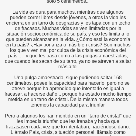
sólo 5 centímetros...
.
La vida es dura para muchos, mientras que algunos
pueden correr libres desde jóvenes, a otros la vida les
mino
encierra en un tarro de desgracias y les tapa con un techo
de fracasos. Muchas vidas se ven limitadas por la
situación socioeconómica de su país, y eso les limita a lo
que pueden alcanzar en la vida. ¿Cómo está la economía
en tu país? ¿Hay bonanza o más bien crisis? Son muchos
los que viven mal por culpa de la crisis económica del
país... .. y que les pasa como a las pulgas amaestradas,
que cuando les sacan de su tarro, ya no se atreven a saltar
más alto.
lismo y pesimismo
.
Una pulga amaestrada, sigue pudiendo saltar 168
 vida
centímetros, posee la capacidad para hacerlo, pero no se
atreve porque ha aprendido que intentarlo es igual a
fracasar, a hacerse daño... porque ha estado mucho tiempo
jo
metida en un tarro de cristal. De la misma manera todos
tenemos la capacidad para triunfar.
.
Pero a algunos los han mentido en un "tarro de cristal" que
les impedía triunfar, que les frenaba y hacía que
fracasasen cada vez que lo intentaban, haciéndose daño.
Llámalo País, crisis, situación personal, llámalo como