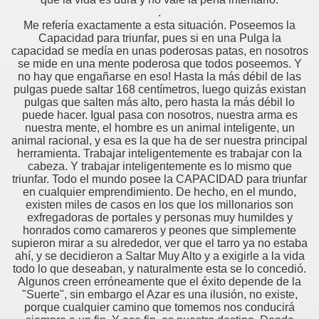
.
- Sistema nacional de empleo
Me refería exactamente a esta situación. Poseemos la
Capacidad para triunfar, pues si en una Pulga la
es.
capacidad se medía en unas poderosas patas, en nosotros
se mide en una mente poderosa que todos poseemos. Y
no hay que engañarse en eso! Hasta la más débil de las
pulgas puede saltar 168 centímetros, luego quizás existan
pulgas que salten más alto, pero hasta la más débil lo
puede hacer. Igual pasa con nosotros, nuestra arma es
nuestra mente, el hombre es un animal inteligente, un
animal racional, y esa es la que ha de ser nuestra principal
herramienta. Trabajar inteligentemente es trabajar con la
cabeza. Y trabajar inteligentemente es lo mismo que
triunfar. Todo el mundo posee la CAPACIDAD para triunfar
en cualquier emprendimiento. De hecho, en el mundo,
existen miles de casos en los que los millonarios son
exfregadoras de portales y personas muy humildes y
honrados como camareros y peones que simplemente
supieron mirar a su alrededor, ver que el tarro ya no estaba
ahí, y se decidieron a Saltar Muy Alto y a exigirle a la vida
todo lo que deseaban, y naturalmente esta se lo concedió.
Algunos creen erróneamente que el éxito depende de la
"Suerte", sin embargo el Azar es una ilusión, no existe,
porque cualquier camino que tomemos nos conducirá